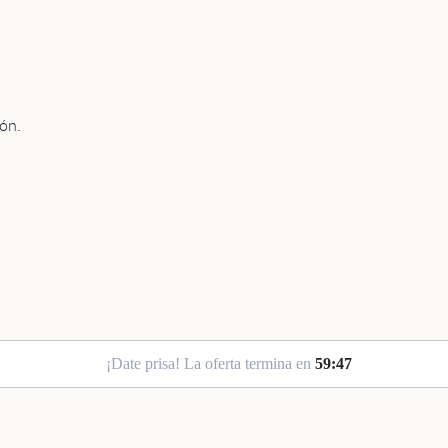
ión.
¡Date prisa! La oferta termina en
5
9
:
4
6
tions, or scroll horizontally to view more products.