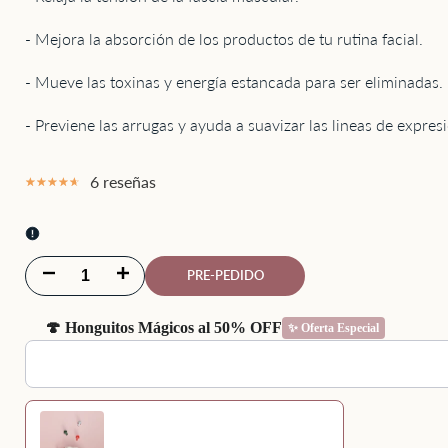
- Mejora la absorción de los productos de tu rutina facial.
- Mueve las toxinas y energía estancada para ser eliminadas.
- Previene las arrugas y ayuda a suavizar las lineas de expres
6 reseñas
Disminuir
Aumentar
PRE-PEDIDO
cantidad
cantidad
🍄 Honguitos Mágicos al 50% OFF
✨ Oferta Especial
para
para
GUASHA
GUASHA
Use the Previous and Next buttons to navigate through product recommenda
CUARZO
CUARZO