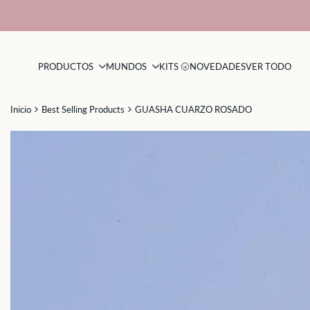
Saltar
al
contenido
PRODUCTOS
MUNDOS
KITS 🌝
NOVEDADES
VER TODO
Inicio
Best Selling Products
GUASHA CUARZO ROSADO