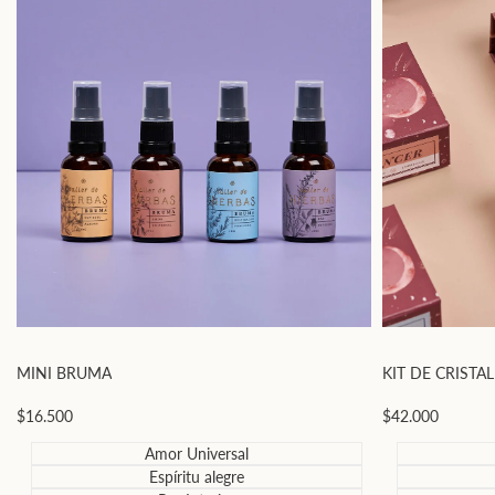
MINI BRUMA
KIT DE CRISTA
Precio
$16.500
Precio
$42.000
de
de
oferta
oferta
Amor Universal
Espíritu alegre