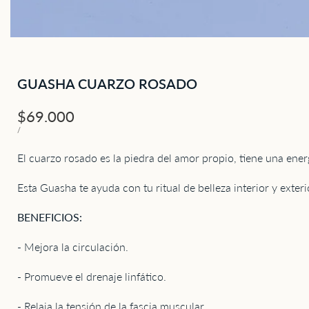
GUASHA CUARZO ROSADO
Precio
$69.000
de
PRECIO
POR
/
UNITARIO
oferta
El cuarzo rosado es la piedra del amor propio, tiene una ener
Esta Guasha te ayuda con tu ritual de belleza interior y exteri
BENEFICIOS:
- Mejora la circulación.
- Promueve el drenaje linfático.
- Relaja la tensión de la fascia muscular.