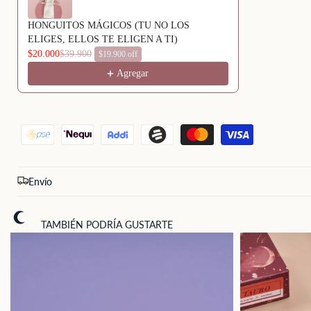
ROSADO
ROSADO
HONGUITOS MÁGICOS (TU NO LOS
ELIGES, ELLOS TE ELIGEN A TI)
$20.000
$39.900
$19.900 off
Agregar
Envío
Añadir rápido
TAMBIÉN PODRÍA GUSTARTE
Vista
rápida