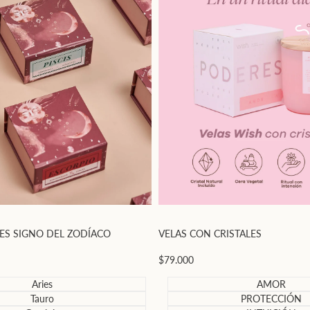
VELAS CON CRISTALES
LES SIGNO DEL ZODÍACO
Precio
$79.000
de
oferta
AMOR
Aries
PROTECCIÓN
Tauro