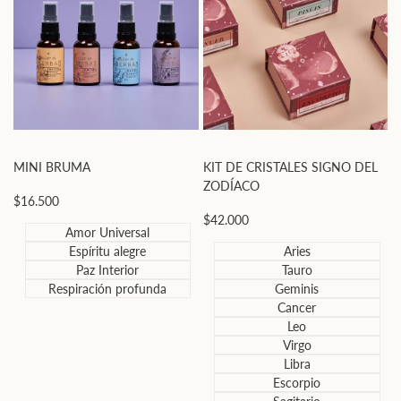
V
MINI BRUMA
KIT DE CRISTALES SIGNO DEL
ZODÍACO
P
$
Precio
$16.500
d
de
Precio
$42.000
o
oferta
Amor Universal
de
oferta
Espíritu alegre
Aries
Paz Interior
Tauro
Respiración profunda
Geminis
Cancer
Leo
Virgo
Libra
Escorpio