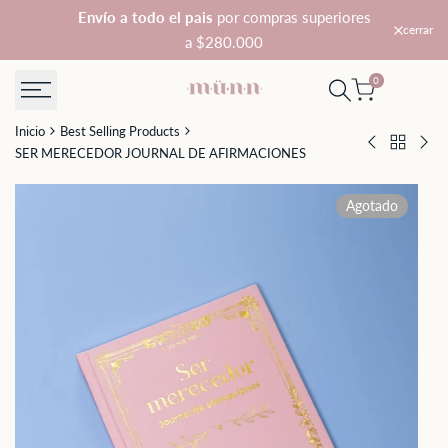
Saltar
Envío a todo el pais
por compras superiores
cerrar
al
a $280.000
contenido
0
Inicio
Best Selling Products
Volver
KIT
KIT
SER MERECEDOR JOURNAL DE AFIRMACIONES
a
MI
DE
Best
VIAJE
CRI
Agotado
Selling
EMOCIONA
SIG
Products
DEL
ZO