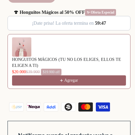
🍄 Honguitos Mágicos al 50% OFF
✨ Oferta Especial
¡Date prisa! La oferta termina en
5
9
:
4
6
Use the Previous and Next buttons to navigate through product recommenda
HONGUITOS MÁGICOS (TU NO LOS ELIGES, ELLOS TE
ELIGEN A TI)
$20.000
$39.900
$19.900 off
Agregar
Notifícame cuando el producto vuelva a