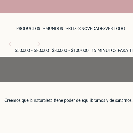
Saltar
al
contenido
PRODUCTOS
MUNDOS
KITS 🌝
NOVEDADES
VER TODO
$50.000 - $80.000
$80.000 - $100.000
15 MINUTOS PARA TI
Gotas
Naturales
Creemos que la naturaleza tiene poder de equilibrarnos y de sanarnos.