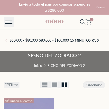
Saltar
Envío a todo el pais
por compras superiores
cerrar
al
a $280.000
contenido
0
$50.000 - $80.000
$80.000 - $100.000
15 MINUTOS PARA TI
A
SIGNO
SIGNO DEL ZODIACO 2
DEL
Inicio
SIGNO DEL ZODIACO 2
ZODIACO
2
Filtrar
Ordenar
Añadir al carrito
Vista
rápida