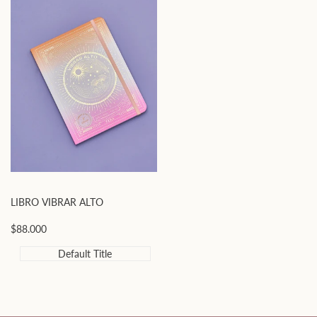
LIBRO VIBRAR ALTO
Precio
$88.000
de
oferta
Default Title