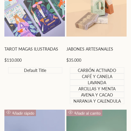
TAROT MAGAS ILUSTRADAS
JABONES ARTESANALES
Precio
$110.000
Precio
$35.000
de
de
oferta
oferta
Default Title
CARBÓN ACTIVADO
CAFÉ Y CANELA
LAVANDA
ARCILLAS Y MENTA
AVENA Y CACAO
NARANJA Y CALENDULA
Añadir rápido
Añadir al carrito
Vista
Vista
rápida
rápida