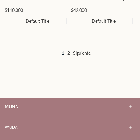
Precio
$110.000
Precio
$42.000
de
de
oferta
oferta
Default Title
Default Title
1
2
Siguiente
MÜNN
CREADO CON AMOR EN MEDELLÍN - COLOMBIA
AYUDA