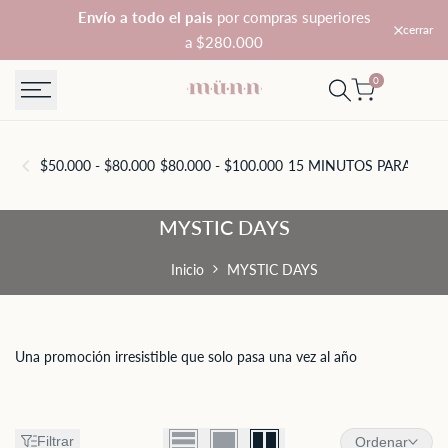
Saltar
Envío a todo el pais
por compras superiores
cerrar
al
a $280.000
contenido
0
$50.000 - $80.000
$80.000 - $100.000
15 MINUTOS PARA TI
A
MYSTIC
MYSTIC DAYS
DAYS
Inicio
MYSTIC DAYS
Una promoción irresistible que solo pasa una vez al año
Filtrar
Ordenar