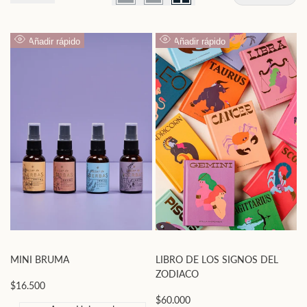
Añadir rápido
Añadir rápido
Vista
Vista
rápida
rápida
MINI BRUMA
LIBRO DE LOS SIGNOS DEL
ZODIACO
Precio
$16.500
de
Precio
$60.000
oferta