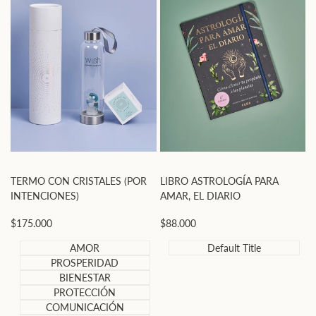
TERMO CON CRISTALES (POR
LIBRO ASTROLOGÍA PARA
INTENCIONES)
AMAR, EL DIARIO
Precio
$175.000
Precio
$88.000
de
de
oferta
oferta
AMOR
Default Title
PROSPERIDAD
BIENESTAR
PROTECCIÓN
COMUNICACIÓN