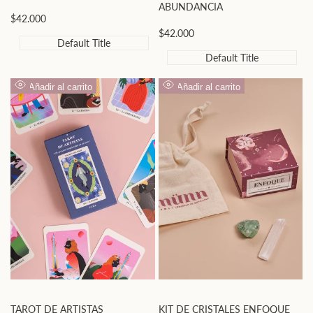
ABUNDANCIA
Precio
$42.000
de
Precio
$42.000
oferta
Default Title
de
oferta
Default Title
Añadir al carrito
Añadir al carrito
Vista
Vista
rápida
rápida
TAROT DE ARTISTAS
KIT DE CRISTALES ENFOQUE