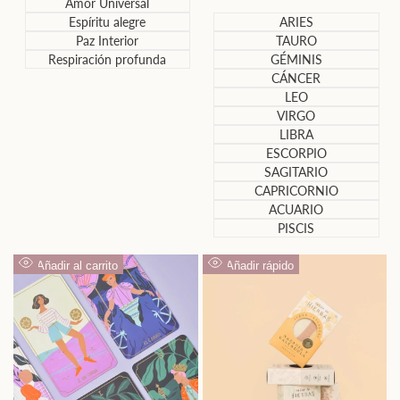
Amor Universal
de
oferta
Espíritu alegre
ARIES
Paz Interior
TAURO
Respiración profunda
GÉMINIS
CÁNCER
LEO
VIRGO
LIBRA
ESCORPIO
SAGITARIO
CAPRICORNIO
ACUARIO
PISCIS
Añadir al carrito
Añadir rápido
Vista
Vista
rápida
rápida