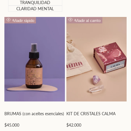
TRANQUILIDAD
CLARIDAD MENTAL
Añadir rápido
Añadir al carrito
Vista
Vista
rápida
rápida
BRUMAS (con aceites esenciales)
KIT DE CRISTALES CALMA
Precio
$45.000
Precio
$42.000
de
de