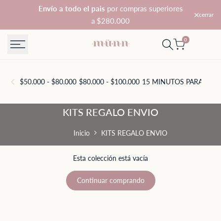
Saltar
Envío a todo el pais
por compras superiores
cerrar
al
a $280.000
contenido
0
$50.000 - $80.000
$80.000 - $100.000
15 MINUTOS PARA TI
A
KITS
KITS REGALO ENVIO
REGALO
Inicio
KITS REGALO ENVIO
ENVIO
Esta colección está vacía
Continuar comprando